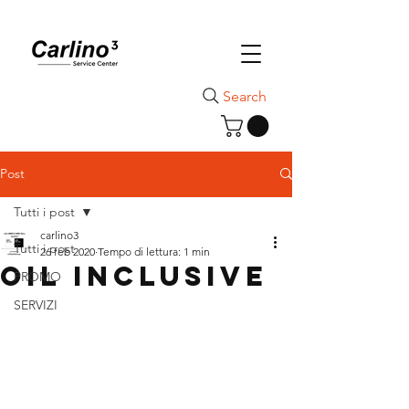
Search
Post
Tutti i post
carlino3
Tutti i post
26 feb 2020
Tempo di lettura: 1 min
OIL INCLUSIVE
PROMO
SERVIZI