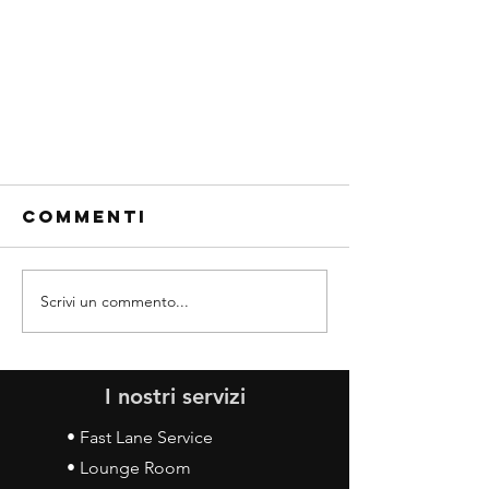
Commenti
Scrivi un commento...
SERVIZIO DI
I nostri servizi
VALORE BMW 2020
• Fast Lane Service
• Lounge Room