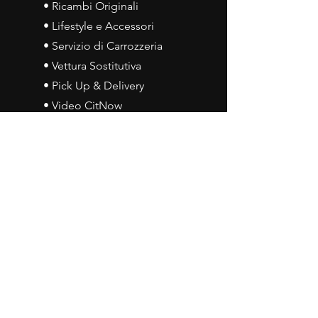
• Ricambi Originali
• Lifestyle e Accessori
• Servizio di Carrozzeria
• Vettura Sostitutiva
• Pick Up & Delivery
• Video CitNow
Orari d'apertura
• Lun - Ven: 08:30 - 13:00
15:00 - 18:00
• Sab: 08:30 - 12:00
Contattaci
•
Via John Kennedy, 19
73052 Parabita (LE)
• Tel:
0833 50 93 30
• Cel:
349 28 49 887