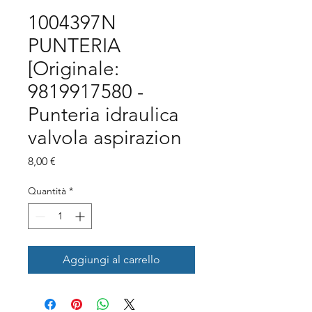
1004397N
PUNTERIA
[Originale:
9819917580 -
Punteria idraulica
valvola aspirazion
Prezzo
8,00 €
Quantità
*
Aggiungi al carrello