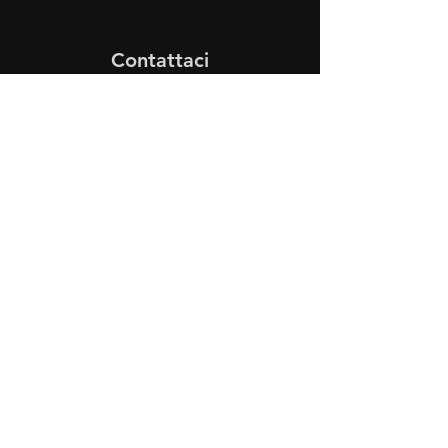
Contattaci
•
Via John Kennedy, 19
73052 Parabita (LE)
• Tel:
0833 50 93 30
• Cel:
349 28 49 887
•
Mail:
carlino3.service.center@gmail.com