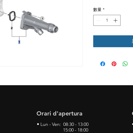
格
數量
*
Orari d'apertura
• Lun - Ven: 08:30 - 13:00
15:00 - 18:00