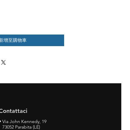
新增至購物車
Contattaci
•
Via John Kennedy, 19
73052 Parabita (LE)