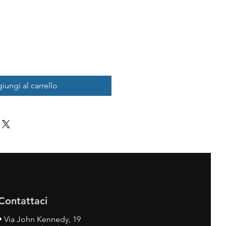
iungi al carrello
Contattaci
•
Via John Kennedy, 19