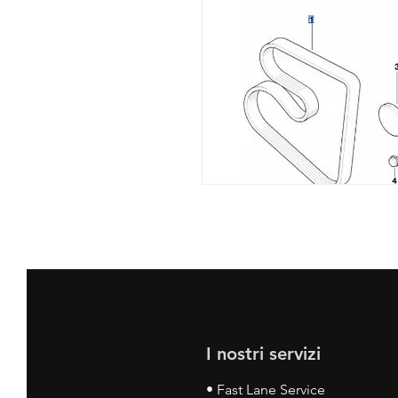
I nostri servizi
• Fast Lane Service