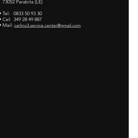
73052 Parabita (LE)
• Tel: 0833 50 93 30
• Cel: 349 28 49 887
• Mail:
carlino3.service.center@gmail.com