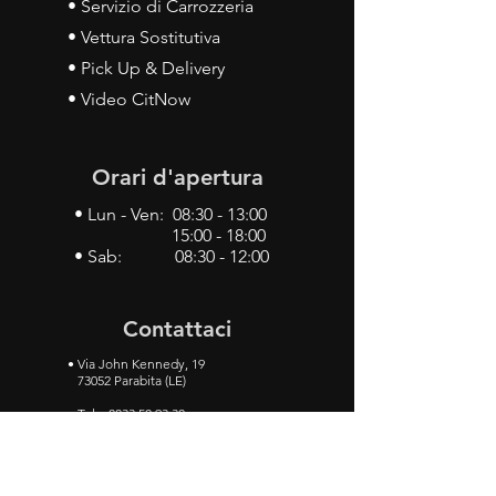
• Servizio di Carrozzeria
• Vettura Sostitutiva
• Pick Up & Delivery
• Video CitNow
Orari d'apertura
• Lun - Ven: 08:30 - 13:00
15:00 - 18:00
• Sab: 08:30 - 12:00
Contattaci
•
Via John Kennedy, 19
73052 Parabita (LE)
• Tel:
0833 50 93 30
• Cel:
349 28 49 887
•
Mail:
carlino3.service.center@gmail.com