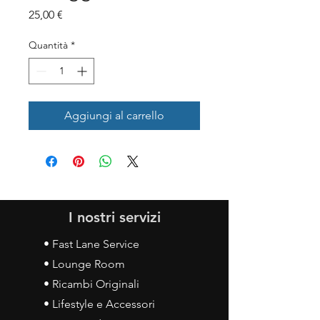
Prezzo
25,00 €
Quantità
*
Aggiungi al carrello
I nostri servizi
• Fast Lane Service
• Lounge Room
• Ricambi Originali
• Lifestyle e Accessori