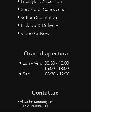
• Lifestyle e Accessori
• Servizio di Carrozzeria
• Vettura Sostitutiva
• Pick Up & Delivery
• Video CitNow
Orari d'apertura
• Lun - Ven: 08:30 - 13:00
15:00 - 18:00
• Sab: 08:30 - 12:00
Contattaci
•
Via John Kennedy, 19
73052 Parabita (LE)
• Tel:
0833 50 93 30
• Cel:
349 28 49 887
•
Mail:
carlino3.service.center@gmail.com