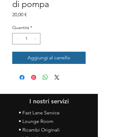
di pompa
Prezzo
20,00 €
Quantità
*
Aggiungi al carrello
I nostri servizi
• Fast Lane Service
• Lounge Room
• Ricambi Originali