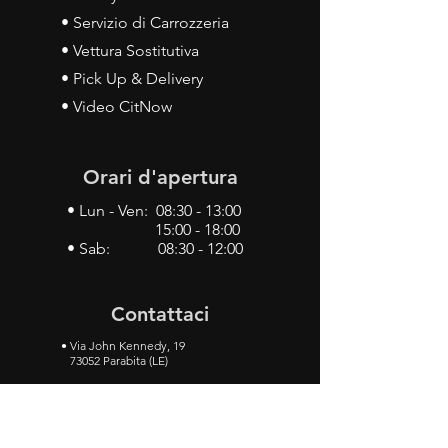
• Servizio di Carrozzeria
• Vettura Sostitutiva
• Pick Up & Delivery
• Video CitNow
Orari d'apertura
• Lun - Ven: 08:30 - 13:00
15:00 - 18:00
• Sab: 08:30 - 12:00
Contattaci
•
Via John Kennedy, 19
73052 Parabita (LE)
• Tel:
0833 50 93 30
• Cel:
349 28 49 887
•
Mail:
carlino3.service.center@gmail.com