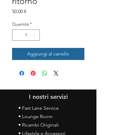
ritorno
Prezzo
50,00 €
Quantità
*
Aggiungi al carrello
I nostri servizi
• Fast Lane Service
• Lounge Room
• Ricambi Originali
• Lifestyle e Accessori