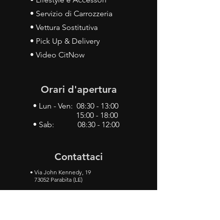
• Servizio di Carrozzeria
• Vettura Sostitutiva
• Pick Up & Delivery
• Video CitNow
Orari d'apertura
• Lun - Ven: 08:30 - 13:00
15:00 - 18:00
• Sab: 08:30 - 12:00
Contattaci
•
Via John Kennedy, 19
73052 Parabita (LE)
• Tel:
0833 50 93 30
• Cel:
349 28 49 887
•
Mail:
carlino3.service.center@gmail.com