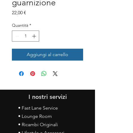
guarnizione
Prezzo
22,00 €
Quantità
*
Aggiungi al carrello
I nostri servizi
• Fast Lane Service
• Lounge Room
• Ricambi Originali
• Lifestyle e Accessori