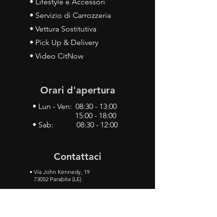
• Lifestyle e Accessori
• Servizio di Carrozzeria
• Vettura Sostitutiva
• Pick Up & Delivery
• Video CitNow
Orari d'apertura
• Lun - Ven: 08:30 - 13:00
15:00 - 18:00
• Sab: 08:30 - 12:00
Contattaci
•
Via John Kennedy, 19
73052 Parabita (LE)
• Tel:
0833 50 93 30
• Cel:
349 28 49 887
•
Mail:
carlino3.service.center@gmail.com