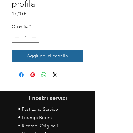
profila
Prezzo
17,00 €
Quantità
*
Aggiungi al carrello
I nostri servizi
• Fast Lane Service
• Lounge Room
• Ricambi Originali