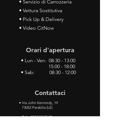
• Servizio di Carrozzeria
• Vettura Sostitutiva
• Pick Up & Delivery
• Video CitNow
Orari d'apertura
• Lun - Ven: 08:30 - 13:00
15:00 - 18:00
• Sab: 08:30 - 12:00
Contattaci
•
Via John Kennedy, 19
73052 Parabita (LE)
• Tel:
0833 50 93 30
• Cel:
349 28 49 887
•
Mail:
carlino3.service.center@gmail.com