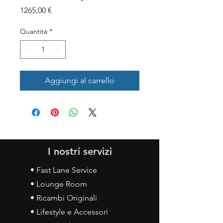
Prezzo
1265,00 €
Quantità
*
Aggiungi al carrello
I nostri servizi
• Fast Lane Service
• Lounge Room
• Ricambi Originali
• Lifestyle e Accessori