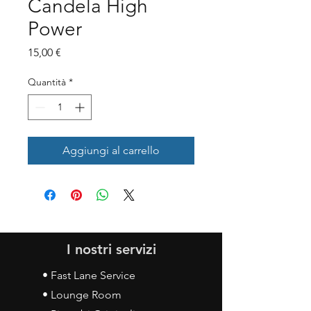
Candela High
Power
Prezzo
15,00 €
Quantità
*
Aggiungi al carrello
I nostri servizi
• Fast Lane Service
• Lounge Room