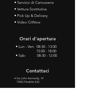
• Servizio di Carrozzeria
• Vettura Sostitutiva
• Pick Up & Delivery
• Video CitNow
Orari d'apertura
• Lun - Ven: 08:30 - 13:00
15:00 - 18:00
• Sab: 08:30 - 12:00
Contattaci
•
Via John Kennedy, 19
73052 Parabita (LE)
• Tel:
0833 50 93 30
• Cel:
349 28 49 887
•
Mail:
carlino3.service.center@gmail.com