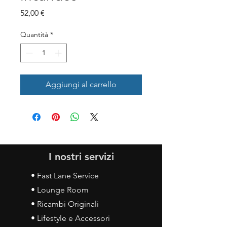
Prezzo
52,00 €
Quantità
*
Aggiungi al carrello
I nostri servizi
• Fast Lane Service
• Lounge Room
• Ricambi Originali
• Lifestyle e Accessori