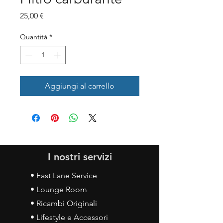
Prezzo
25,00 €
Quantità
*
Aggiungi al carrello
I nostri servizi
• Fast Lane Service
• Lounge Room
• Ricambi Originali
• Lifestyle e Accessori