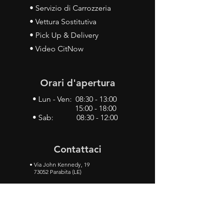
• Servizio di Carrozzeria
• Vettura Sostitutiva
• Pick Up & Delivery
• Video CitNow
Orari d'apertura
• Lun - Ven: 08:30 - 13:00
15:00 - 18:00
• Sab: 08:30 - 12:00
Contattaci
•
Via John Kennedy, 19
73052 Parabita (LE)
• Tel:
0833 50 93 30
• Cel:
349 28 49 887
•
Mail:
carlino3.service.center@gmail.com