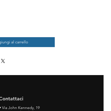
iungi al carrello
Contattaci
•
Via John Kennedy, 19