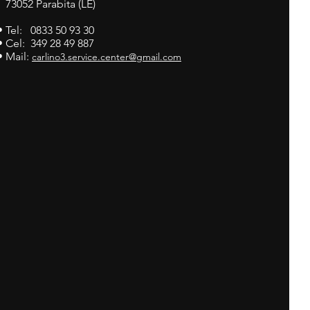
73052 Parabita (LE)
• Tel: 0833 50 93 30
• Cel: 349 28 49 887
• Mail:
carlino3.service.center@gmail.com