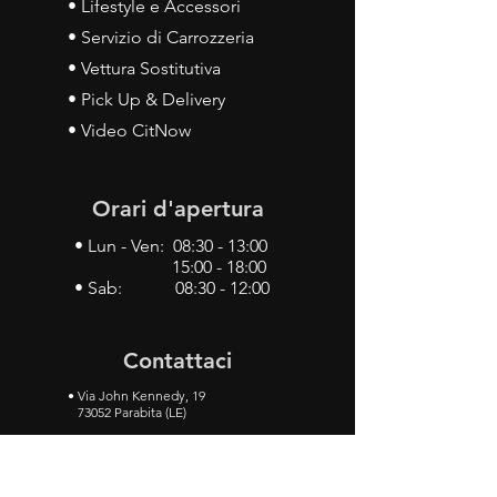
• Lifestyle e Accessori
• Servizio di Carrozzeria
• Vettura Sostitutiva
• Pick Up & Delivery
• Video CitNow
Orari d'apertura
• Lun - Ven: 08:30 - 13:00
15:00 - 18:00
• Sab: 08:30 - 12:00
Contattaci
•
Via John Kennedy, 19
73052 Parabita (LE)
• Tel:
0833 50 93 30
• Cel:
349 28 49 887
•
Mail:
carlino3.service.center@gmail.com