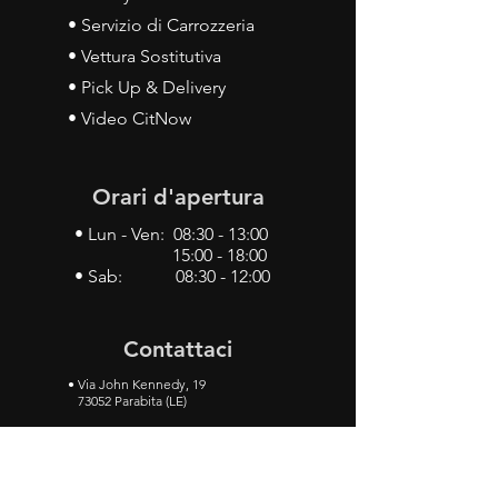
• Servizio di Carrozzeria
• Vettura Sostitutiva
• Pick Up & Delivery
• Video CitNow
Orari d'apertura
• Lun - Ven: 08:30 - 13:00
15:00 - 18:00
• Sab: 08:30 - 12:00
Contattaci
•
Via John Kennedy, 19
73052 Parabita (LE)
• Tel:
0833 50 93 30
• Cel:
349 28 49 887
•
Mail:
carlino3.service.center@gmail.com