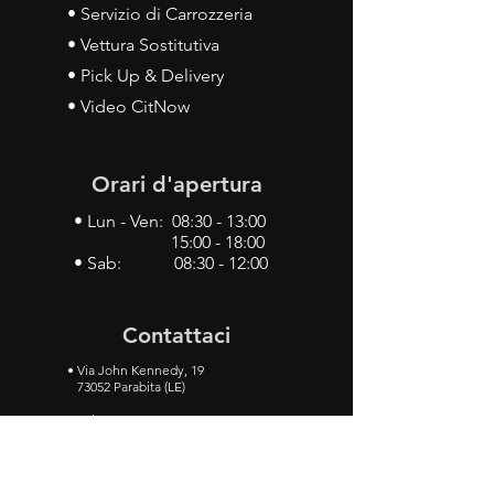
• Servizio di Carrozzeria
• Vettura Sostitutiva
• Pick Up & Delivery
• Video CitNow
Orari d'apertura
• Lun - Ven: 08:30 - 13:00
15:00 - 18:00
• Sab: 08:30 - 12:00
Contattaci
•
Via John Kennedy, 19
73052 Parabita (LE)
• Tel:
0833 50 93 30
• Cel:
349 28 49 887
•
Mail:
carlino3.service.center@gmail.com