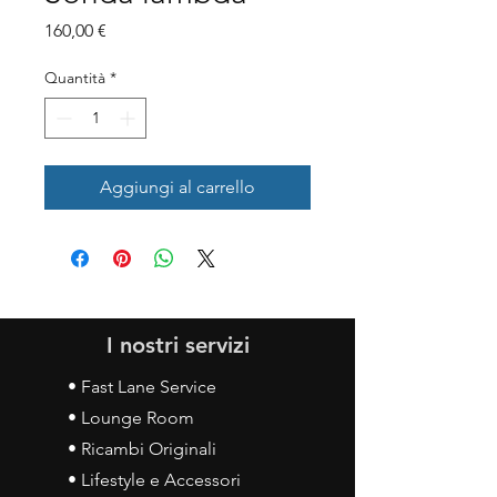
Prezzo
160,00 €
Quantità
*
Aggiungi al carrello
I nostri servizi
• Fast Lane Service
• Lounge Room
• Ricambi Originali
• Lifestyle e Accessori