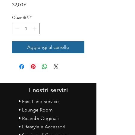
Prezzo
32,00 €
Quantità
*
Aggiungi al carrello
I nostri servizi
• Fast Lane Service
• Lounge Room
• Ricambi Originali
• Lifestyle e Accessori