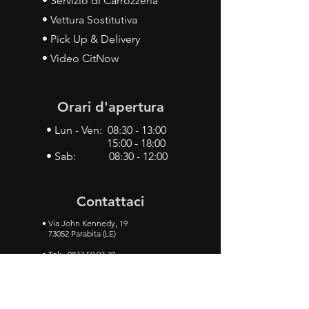
• Servizio di Carrozzeria
• Vettura Sostitutiva
• Pick Up & Delivery
• Video CitNow
Orari d'apertura
• Lun - Ven: 08:30 - 13:00
15:00 - 18:00
• Sab: 08:30 - 12:00
Contattaci
•
Via John Kennedy, 19
73052 Parabita (LE)
• Tel:
0833 50 93 30
• Cel:
349 28 49 887
•
Mail:
carlino3.service.center@gmail.com