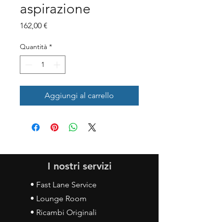
aspirazione
Prezzo
162,00 €
Quantità
*
Aggiungi al carrello
I nostri servizi
• Fast Lane Service
• Lounge Room
• Ricambi Originali