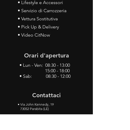
• Lifestyle e Accessori
• Servizio di Carrozzeria
• Vettura Sostitutiva
• Pick Up & Delivery
• Video CitNow
Orari d'apertura
• Lun - Ven: 08:30 - 13:00
15:00 - 18:00
• Sab: 08:30 - 12:00
Contattaci
•
Via John Kennedy, 19
73052 Parabita (LE)
• Tel:
0833 50 93 30
• Cel:
349 28 49 887
•