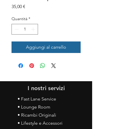
Prezzo
35,00 €
Quantità
*
Aggiungi al carrello
I nostri servizi
• Fast Lane Service
• Lounge Room
• Ricambi Originali
• Lifestyle e Accessori