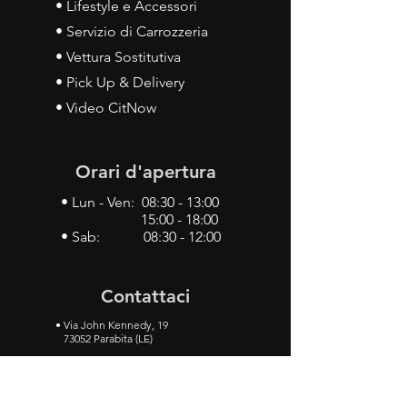
• Lifestyle e Accessori
• Servizio di Carrozzeria
• Vettura Sostitutiva
• Pick Up & Delivery
• Video CitNow
Orari d'apertura
• Lun - Ven: 08:30 - 13:00
15:00 - 18:00
• Sab: 08:30 - 12:00
Contattaci
•
Via John Kennedy, 19
73052 Parabita (LE)
• Tel:
0833 50 93 30
• Cel:
349 28 49 887
•
Mail:
carlino3.service.center@gmail.com