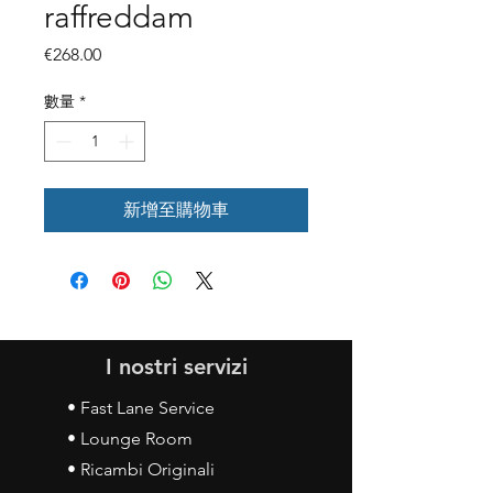
raffreddam
價
€268.00
格
數量
*
新增至購物車
I nostri servizi
• Fast Lane Service
• Lounge Room
• Ricambi Originali