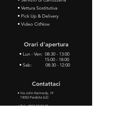
• Vettura Sostitutiva
• Pick Up & Delivery
• Video CitNow
Orari d'apertura
• Lun - Ven: 08:30 - 13:00
15:00 - 18:00
• Sab: 08:30 - 12:00
Contattaci
•
Via John Kennedy, 19
73052 Parabita (LE)
• Tel:
0833 50 93 30
• Cel:
349 28 49 887
•
Mail:
carlino3.service.center@gmail.com