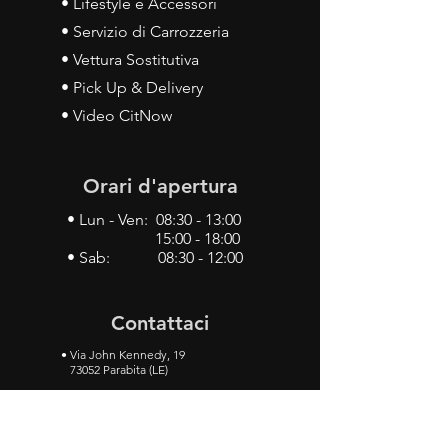
• Lifestyle e Accessori
• Servizio di Carrozzeria
• Vettura Sostitutiva
• Pick Up & Delivery
• Video CitNow
Orari d'apertura
• Lun - Ven: 08:30 - 13:00
15:00 - 18:00
• Sab: 08:30 - 12:00
Contattaci
•
Via John Kennedy, 19
73052 Parabita (LE)
• Tel:
0833 50 93 30
• Cel:
349 28 49 887
•
Mail:
carlino3.service.center@gmail.com