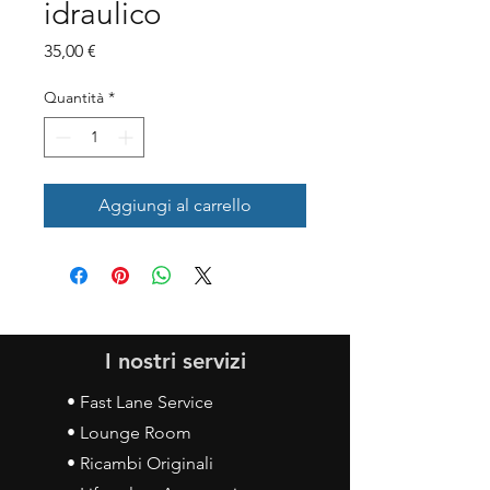
idraulico
Prezzo
35,00 €
Quantità
*
Aggiungi al carrello
I nostri servizi
• Fast Lane Service
• Lounge Room
• Ricambi Originali