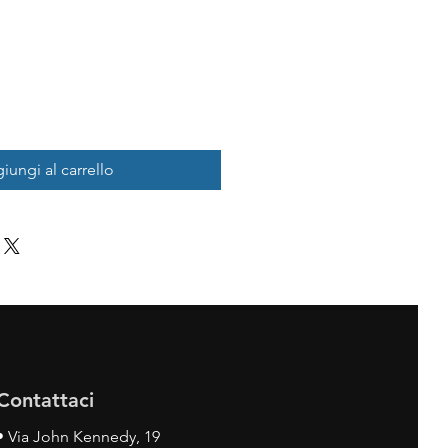
iungi al carrello
Contattaci
•
Via John Kennedy, 19