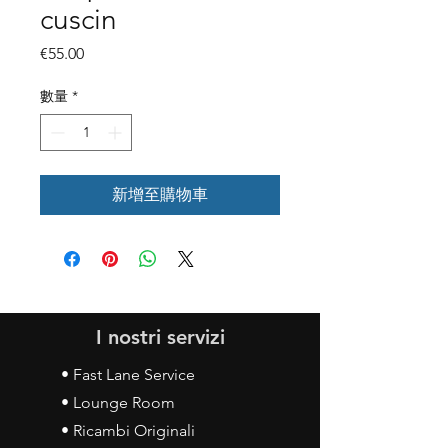
cuscin
價
€55.00
格
數量
*
新增至購物車
I nostri servizi
• Fast Lane Service
• Lounge Room
• Ricambi Originali