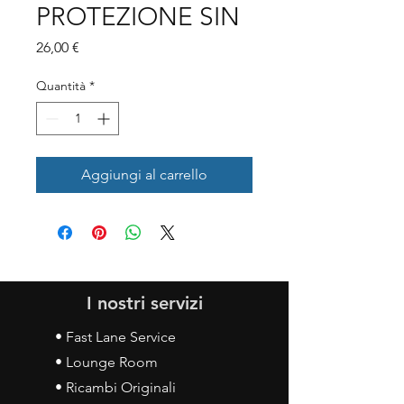
PROTEZIONE SIN
Prezzo
26,00 €
Quantità
*
Aggiungi al carrello
I nostri servizi
• Fast Lane Service
• Lounge Room
• Ricambi Originali