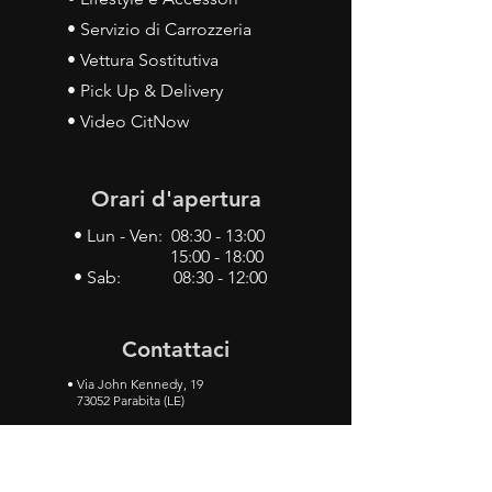
• Servizio di Carrozzeria
• Vettura Sostitutiva
• Pick Up & Delivery
• Video CitNow
Orari d'apertura
• Lun - Ven: 08:30 - 13:00
15:00 - 18:00
• Sab: 08:30 - 12:00
Contattaci
•
Via John Kennedy, 19
73052 Parabita (LE)
• Tel:
0833 50 93 30
• Cel:
349 28 49 887
•
Mail:
carlino3.service.center@gmail.com