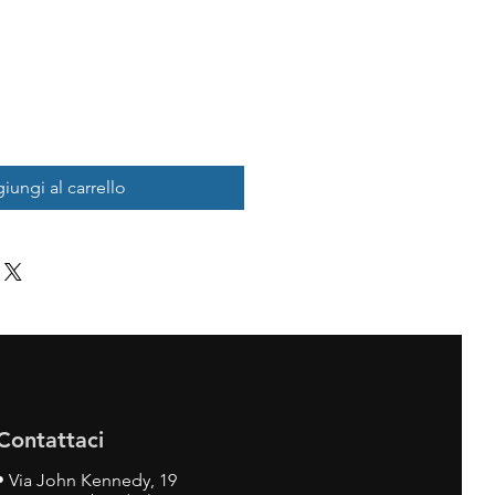
iungi al carrello
Contattaci
•
Via John Kennedy, 19