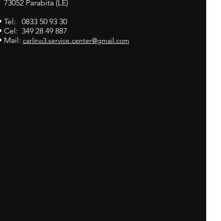
73052 Parabita (LE)
• Tel: 0833 50 93 30
• Cel: 349 28 49 887
• Mail:
carlino3.service.center@gmail.com