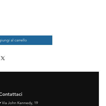
iungi al carrello
Contattaci
•
Via John Kennedy, 19