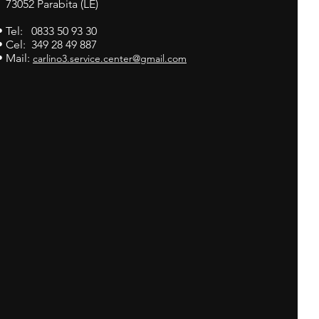
73052 Parabita (LE)
• Tel: 0833 50 93 30
• Cel: 349 28 49 887
• Mail:
carlino3.service.center@gmail.com