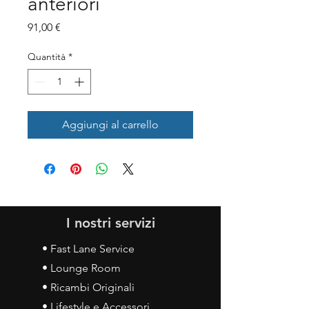
anteriori
Prezzo
91,00 €
Quantità
*
Aggiungi al carrello
I nostri servizi
• Fast Lane Service
• Lounge Room
• Ricambi Originali
• Lifestyle e Accessori