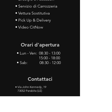
• Servizio di Carrozzeria
• Vettura Sostitutiva
• Pick Up & Delivery
• Video CitNow
Orari d'apertura
• Lun - Ven: 08:30 - 13:00
15:00 - 18:00
• Sab: 08:30 - 12:00
Contattaci
•
Via John Kennedy, 19
73052 Parabita (LE)
• Tel:
0833 50 93 30
• Cel:
349 28 49 887
•
Mail:
carlino3.service.center@gmail.com