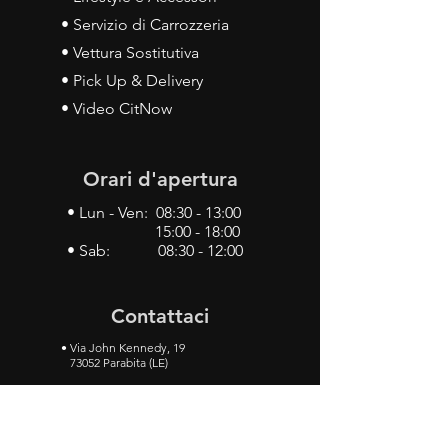
• Servizio di Carrozzeria
• Vettura Sostitutiva
• Pick Up & Delivery
• Video CitNow
Orari d'apertura
• Lun - Ven: 08:30 - 13:00
15:00 - 18:00
• Sab: 08:30 - 12:00
Contattaci
•
Via John Kennedy, 19
73052 Parabita (LE)
• Tel:
0833 50 93 30
• Cel:
349 28 49 887
•
Mail:
carlino3.service.center@gmail.com