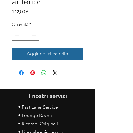
anteriori
Prezzo
142,00 €
Quantità
*
Aggiungi al carrello
I nostri servizi
• Fast Lane Service
• Lounge Room
• Ricambi Originali
• Lifestyle e Accessori