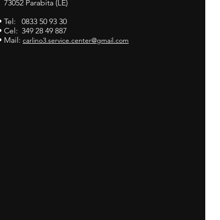
73052 Parabita (LE)
• Tel: 0833 50 93 30
• Cel: 349 28 49 887
• Mail:
carlino3.service.center@gmail.com