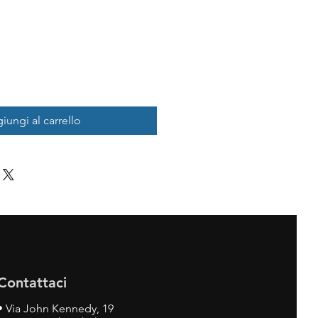
iungi al carrello
Contattaci
•
Via John Kennedy, 19