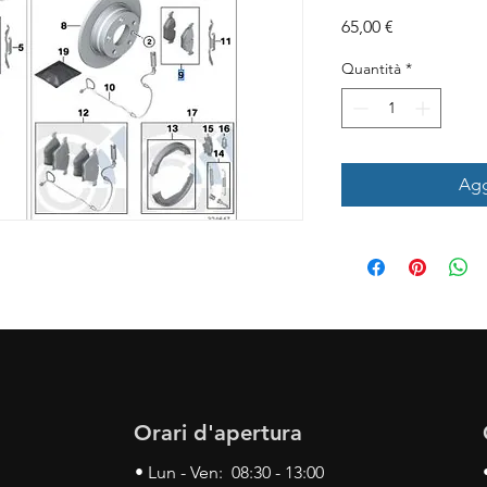
Prezzo
65,00 €
Quantità
*
Agg
Orari d'apertura
• Lun - Ven: 08:30 - 13:00