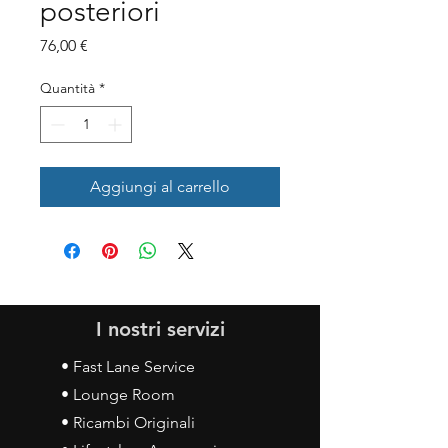
posteriori
Prezzo
76,00 €
Quantità
*
Aggiungi al carrello
I nostri servizi
• Fast Lane Service
• Lounge Room
• Ricambi Originali