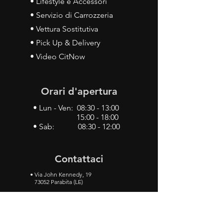
• Lifestyle e Accessori
• Servizio di Carrozzeria
• Vettura Sostitutiva
• Pick Up & Delivery
• Video CitNow
Orari d'apertura
• Lun - Ven: 08:30 - 13:00
15:00 - 18:00
• Sab: 08:30 - 12:00
Contattaci
•
Via John Kennedy, 19
73052 Parabita (LE)
• Tel:
0833 50 93 30
• Cel:
349 28 49 887
•
Mail:
carlino3.service.center@gmail.com