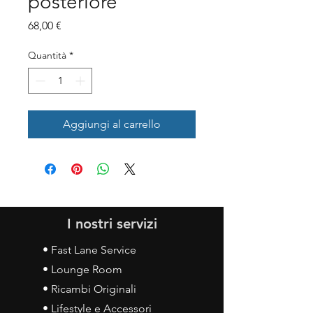
posteriore
Prezzo
68,00 €
Quantità
*
Aggiungi al carrello
I nostri servizi
• Fast Lane Service
• Lounge Room
• Ricambi Originali
• Lifestyle e Accessori