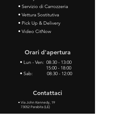
• Servizio di Carrozzeria
• Vettura Sostitutiva
• Pick Up & Delivery
• Video CitNow
Orari d'apertura
• Lun - Ven: 08:30 - 13:00
15:00 - 18:00
• Sab: 08:30 - 12:00
Contattaci
•
Via John Kennedy, 19
73052 Parabita (LE)
• Tel:
0833 50 93 30
• Cel:
349 28 49 887
•
Mail:
carlino3.service.center@gmail.com