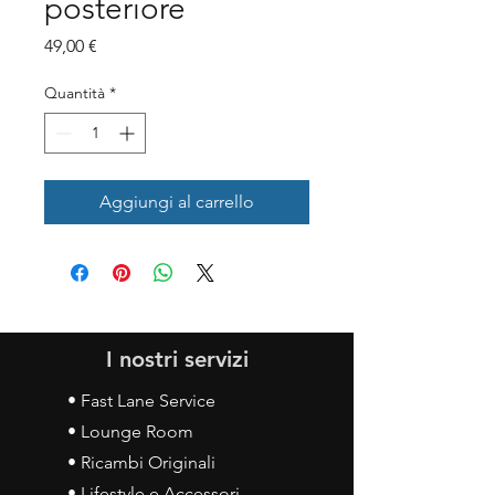
posteriore
Prezzo
49,00 €
Quantità
*
Aggiungi al carrello
I nostri servizi
• Fast Lane Service
• Lounge Room
• Ricambi Originali
• Lifestyle e Accessori