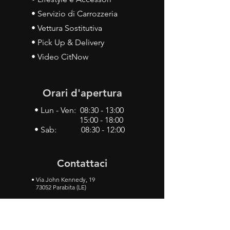
• Servizio di Carrozzeria
• Vettura Sostitutiva
• Pick Up & Delivery
• Video CitNow
Orari d'apertura
• Lun - Ven: 08:30 - 13:00
15:00 - 18:00
• Sab: 08:30 - 12:00
Contattaci
•
Via John Kennedy, 19
73052 Parabita (LE)
• Tel:
0833 50 93 30
• Cel:
349 28 49 887
•
Mail:
carlino3.service.center@gmail.com