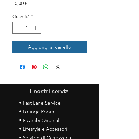
Prezzo
15,00 €
Quantità
*
Aggiungi al carrello
I nostri servizi
• Fast Lane Service
• Lounge Room
• Ricambi Originali
• Lifestyle e Accessori
• Servizio di Carrozzeria