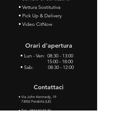
• Vettura Sostitutiva
• Pick Up & Delivery
• Video CitNow
Orari d'apertura
• Lun - Ven: 08:30 - 13:00
15:00 - 18:00
• Sab: 08:30 - 12:00
Contattaci
•
Via John Kennedy, 19
73052 Parabita (LE)
• Tel:
0833 50 93 30
• Cel:
349 28 49 887
•
Mail:
carlino3.service.center@gmail.com