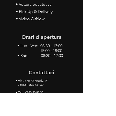
• Vettura Sostitutiva
• Pick Up & Delivery
• Video CitNow
Orari d'apertura
• Lun - Ven: 08:30 - 13:00
15:00 - 18:00
• Sab: 08:30 - 12:00
Contattaci
•
Via John Kennedy, 19
73052 Parabita (LE)
• Tel:
0833 50 93 30
• Cel:
349 28 49 887
•
Mail:
carlino3.service.center@gmail.com