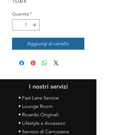
Prezzo
15,00 €
Quantità
*
Aggiungi al carrello
I nostri servizi
• Fast Lane Service
• Lounge Room
• Ricambi Originali
• Lifestyle e Accessori
• Servizio di Carrozzeria