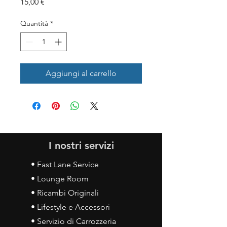
Prezzo
15,00 €
Quantità
*
Aggiungi al carrello
I nostri servizi
• Fast Lane Service
• Lounge Room
• Ricambi Originali
• Lifestyle e Accessori
• Servizio di Carrozzeria