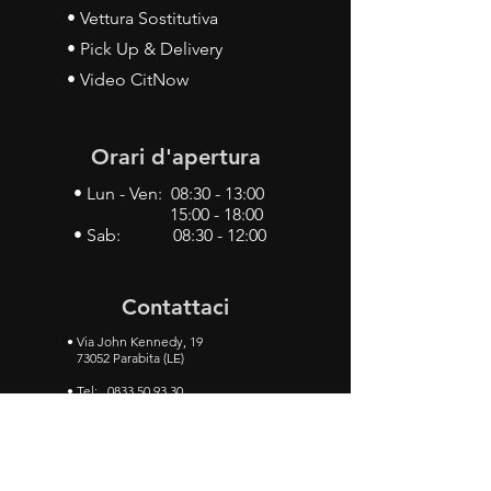
• Vettura Sostitutiva
• Pick Up & Delivery
• Video CitNow
Orari d'apertura
• Lun - Ven: 08:30 - 13:00
15:00 - 18:00
• Sab: 08:30 - 12:00
Contattaci
•
Via John Kennedy, 19
73052 Parabita (LE)
• Tel:
0833 50 93 30
• Cel:
349 28 49 887
•
Mail:
carlino3.service.center@gmail.com