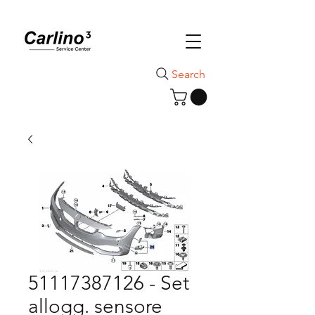
Search
51117387126 - Set
allogg. sensore