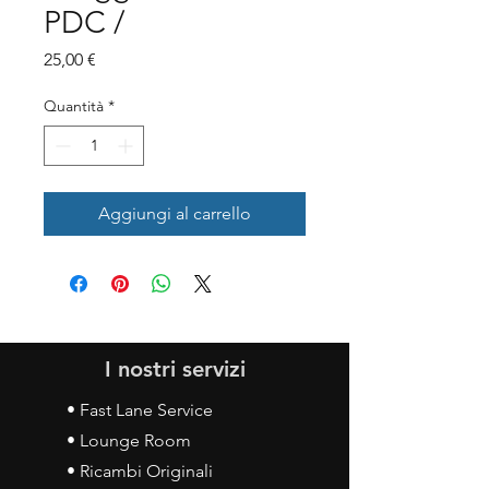
PDC /
Prezzo
25,00 €
Quantità
*
Aggiungi al carrello
I nostri servizi
• Fast Lane Service
• Lounge Room
• Ricambi Originali