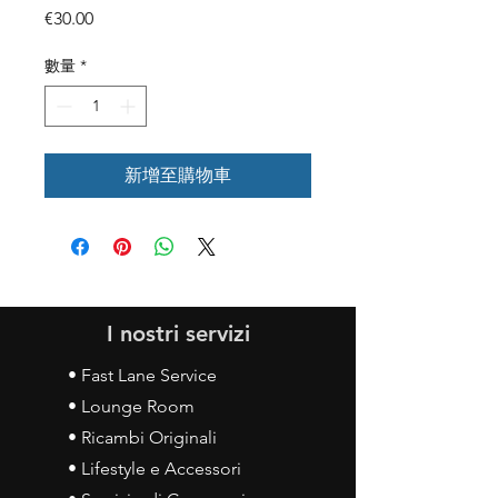
價
€30.00
格
數量
*
新增至購物車
I nostri servizi
• Fast Lane Service
• Lounge Room
• Ricambi Originali
• Lifestyle e Accessori