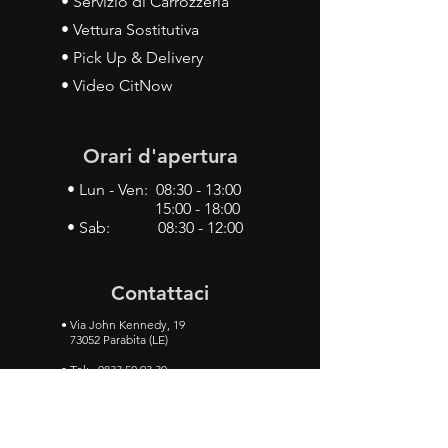
• Servizio di Carrozzeria
• Vettura Sostitutiva
• Pick Up & Delivery
• Video CitNow
Orari d'apertura
• Lun - Ven: 08:30 - 13:00
15:00 - 18:00
• Sab: 08:30 - 12:00
Contattaci
•
Via John Kennedy, 19
73052 Parabita (LE)
• Tel:
0833 50 93 30
• Cel:
349 28 49 887
•
Mail:
carlino3.service.center@gmail.com