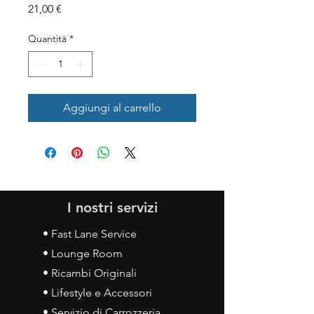
Prezzo
21,00 €
Quantità
*
Aggiungi al carrello
I nostri servizi
• Fast Lane Service
• Lounge Room
• Ricambi Originali
• Lifestyle e Accessori
• Servizio di Carrozzeria