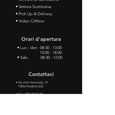
• Vettura Sostitutiva
• Pick Up & Delivery
• Video CitNow
Orari d'apertura
• Lun - Ven: 08:30 - 13:00
15:00 - 18:00
• Sab: 08:30 - 12:00
Contattaci
•
Via John Kennedy, 19
73052 Parabita (LE)
• Tel:
0833 50 93 30
• Cel:
349 28 49 887
•
Mail:
carlino3.service.center@gmail.com