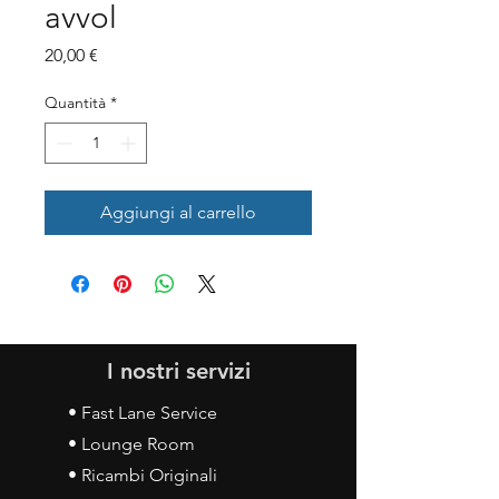
avvol
Prezzo
20,00 €
Quantità
*
Aggiungi al carrello
I nostri servizi
• Fast Lane Service
• Lounge Room
• Ricambi Originali