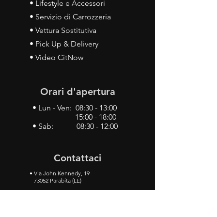
• Lifestyle e Accessori
• Servizio di Carrozzeria
• Vettura Sostitutiva
• Pick Up & Delivery
• Video CitNow
Orari d'apertura
• Lun - Ven: 08:30 - 13:00
15:00 - 18:00
• Sab: 08:30 - 12:00
Contattaci
•
Via John Kennedy, 19
73052 Parabita (LE)
• Tel:
0833 50 93 30
• Cel:
349 28 49 887
•
Mail:
carlino3.service.center@gmail.com