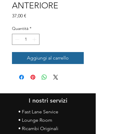
ANTERIORE
Prezzo
37,00 €
Quantità
*
Aggiungi al carrello
I nostri servizi
• Fast Lane Service
• Lounge Room
• Ricambi Originali