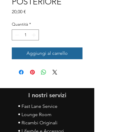
POSTERIORE
Prezzo
20,00 €
Quantità
*
Aggiungi al carrello
I nostri servizi
• Fast Lane Service
• Lounge Room
• Ricambi Originali
• Lifestyle e Accessori