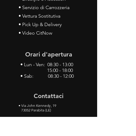
• Servizio di Carrozzeria
• Vettura Sostitutiva
• Pick Up & Delivery
• Video CitNow
Orari d'apertura
• Lun - Ven: 08:30 - 13:00
15:00 - 18:00
• Sab: 08:30 - 12:00
Contattaci
•
Via John Kennedy, 19
73052 Parabita (LE)
• Tel:
0833 50 93 30
• Cel:
349 28 49 887
•
Mail:
carlino3.service.center@gmail.com