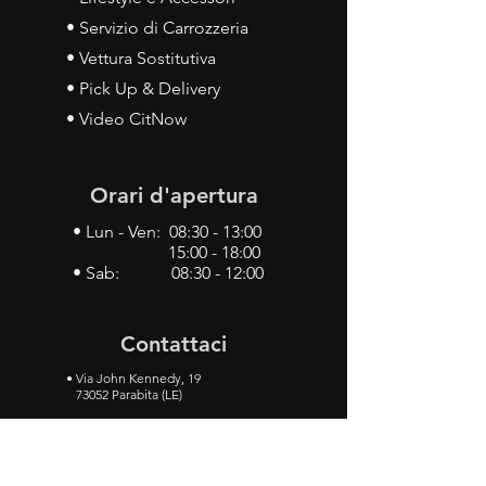
• Servizio di Carrozzeria
• Vettura Sostitutiva
• Pick Up & Delivery
• Video CitNow
Orari d'apertura
• Lun - Ven: 08:30 - 13:00
15:00 - 18:00
• Sab: 08:30 - 12:00
Contattaci
•
Via John Kennedy, 19
73052 Parabita (LE)
• Tel:
0833 50 93 30
• Cel:
349 28 49 887
•
Mail:
carlino3.service.center@gmail.com