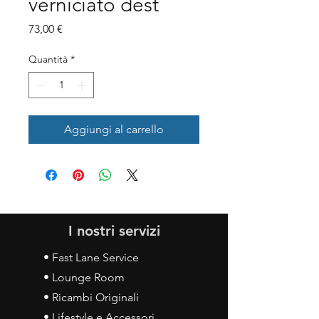
verniciato dest
Prezzo
73,00 €
Quantità
*
Aggiungi al carrello
I nostri servizi
• Fast Lane Service
• Lounge Room
• Ricambi Originali
• Lifestyle e Accessori