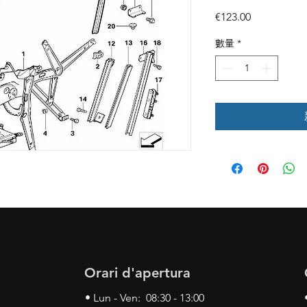
價
€123.00
格
數量
*
Orari d'apertura
• Lun - Ven: 08:30 - 13:00