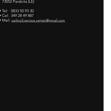
73052 Parabita (LE)
• Tel: 0833 50 93 30
• Cel: 349 28 49 887
• Mail:
carlino3.service.center@gmail.com