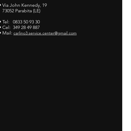
•
Via John Kennedy, 19
73052 Parabita (LE)
• Tel: 0833 50 93 30
• Cel: 349 28 49 887
• Mail:
carlino3.service.center@gmail.com