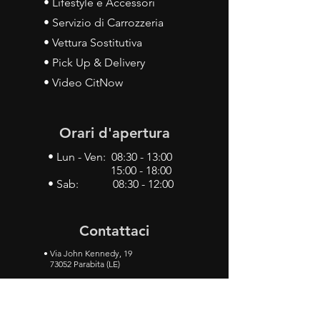
• Lifestyle e Accessori
• Servizio di Carrozzeria
• Vettura Sostitutiva
• Pick Up & Delivery
• Video CitNow
Orari d'apertura
• Lun - Ven: 08:30 - 13:00
15:00 - 18:00
• Sab: 08:30 - 12:00
Contattaci
•
Via John Kennedy, 19
73052 Parabita (LE)
• Tel:
0833 50 93 30
• Cel:
349 28 49 887
•
Mail:
carlino3.service.center@gmail.com