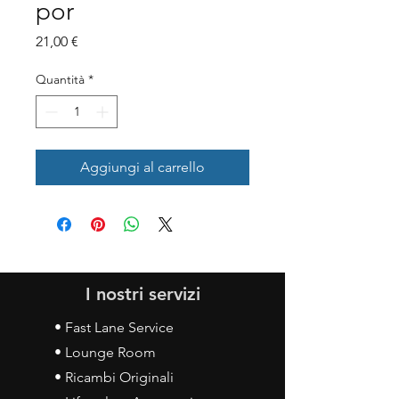
por
Prezzo
21,00 €
Quantità
*
Aggiungi al carrello
I nostri servizi
• Fast Lane Service
• Lounge Room
• Ricambi Originali