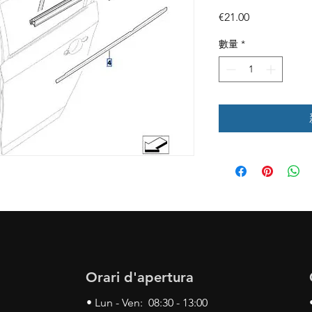
價
€21.00
格
數量
*
Orari d'apertura
• Lun - Ven: 08:30 - 13:00