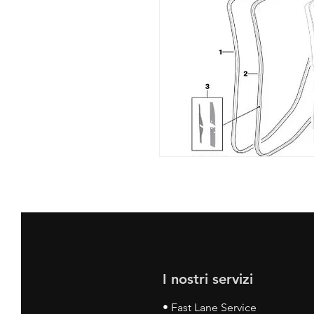
I nostri servizi
• Fast Lane Service