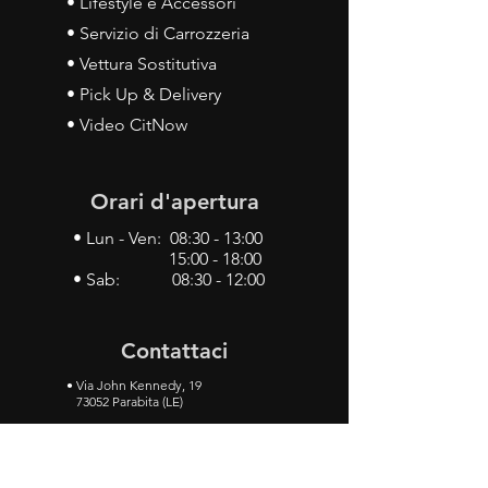
• Lifestyle e Accessori
• Servizio di Carrozzeria
• Vettura Sostitutiva
• Pick Up & Delivery
• Video CitNow
Orari d'apertura
• Lun - Ven: 08:30 - 13:00
15:00 - 18:00
• Sab: 08:30 - 12:00
Contattaci
•
Via John Kennedy, 19
73052 Parabita (LE)
• Tel:
0833 50 93 30
• Cel:
349 28 49 887
•
Mail:
carlino3.service.center@gmail.com