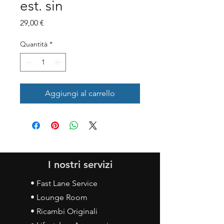
est. sin
Prezzo
29,00 €
Quantità
*
Aggiungi al carrello
I nostri servizi
• Fast Lane Service
• Lounge Room
• Ricambi Originali